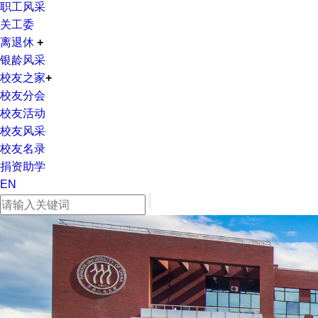
职工风采
关工委
离退休
+
银龄风采
校友之家
+
校友分会
校友活动
校友风采
校友名录
捐资助学
EN